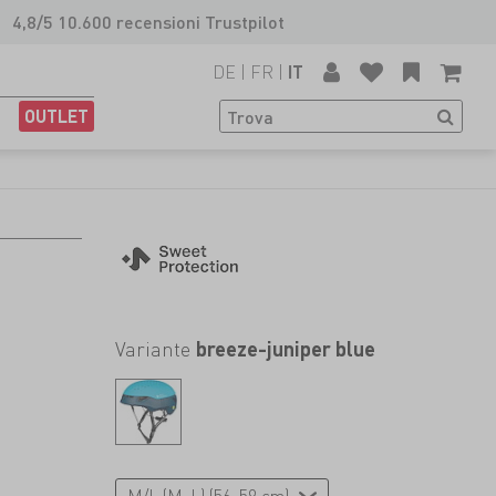
4,8/5 10.600 recensioni Trustpilot
DE
|
FR
|
IT
OUTLET
Variante
breeze-juniper blue