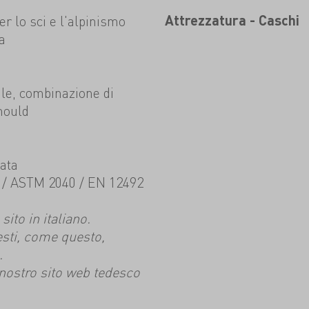
er lo sci e l'alpinismo
Attrezzatura - Caschi
a
bile, combinazione di
mould
rata
 / ASTM 2040 / EN 12492
ito in italiano.
esti, come questo,
.
l nostro sito web tedesco