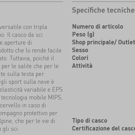
Specifiche tecniche
ersatile con tripla
Numero di articolo
mo. Il casco da sci
Peso (g)
e aperture di
Shop principale/ Outle
dotto che lo rende facile
Sesso
to. Tuttavia, poiché il
Colori
per le salite che per le
Attività
e sulla testa per
gli sport sulla neve è
elasticità variabile e EPS
di tecnologia mobile MIPS,
 cervello in caso di
ompagno protettivo per
lpine, che per le vie di
Tipo di casco
gli sci.
Certificazione del casc