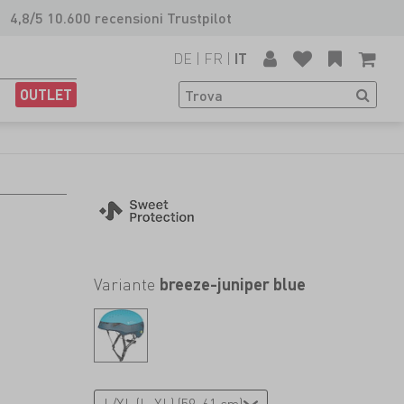
4,8/5 10.600 recensioni Trustpilot
DE
|
FR
|
IT
OUTLET
Variante
breeze-juniper blue