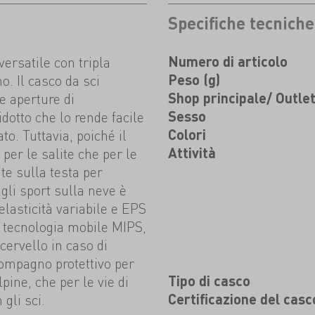
Specifiche tecniche
ersatile con tripla
Numero di articolo
mo. Il casco da sci
Peso (g)
e aperture di
Shop principale/ Outle
dotto che lo rende facile
Sesso
to. Tuttavia, poiché il
Colori
per le salite che per le
Attività
e sulla testa per
gli sport sulla neve è
elasticità variabile e EPS
di tecnologia mobile MIPS,
 cervello in caso di
ompagno protettivo per
lpine, che per le vie di
Tipo di casco
gli sci.
Certificazione del casc