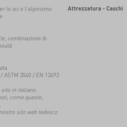
er lo sci e l'alpinismo
Attrezzatura - Caschi
a
bile, combinazione di
mould
rata
 / ASTM 2040 / EN 12492
ito in italiano.
esti, come questo,
.
l nostro sito web tedesco