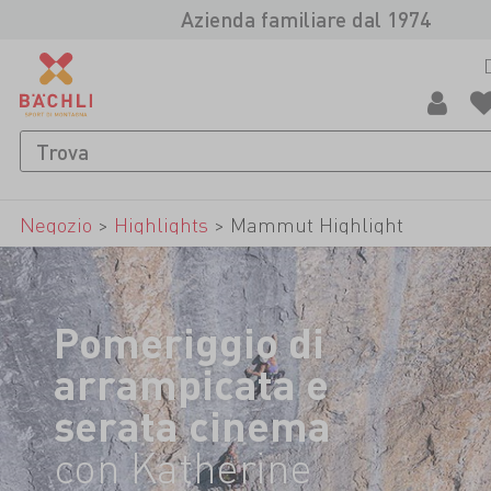
Azienda familiare dal 1974
Negozio
>
Highlights
>
Mammut Highlight
Pomeriggio di
arrampicata e
serata cinema
con Katherine