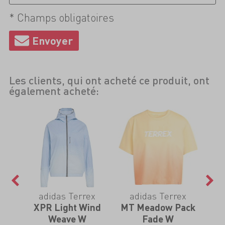
* Champs obligatoires
Les clients, qui ont acheté ce produit, ont
également acheté:
adidas Terrex
adidas Terrex
GTX
XPR Light Wind
MT Meadow Pack
Ult
Weave W
Fade W