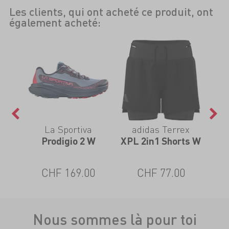
Les clients, qui ont acheté ce produit, ont
également acheté:
La Sportiva
adidas Terrex
p W
Prodigio 2 W
XPL 2in1 Shorts W
Tra
CHF 169.00
CHF 77.00
Nous sommes là pour toi