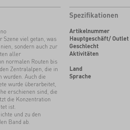
Spezifikationen
ino
Artikelnummer
er Szene viel getan, was
Hauptgeschäft/ Outlet
inien, sondern auch zur
Geschlecht
en aller
Aktivitäten
von normalen Routen bis
den Zentralalpen, die in
Land
 wurden. Auch die
Sprache
ete wurde überarbeitet,
ihe erschienen sind, die
tzt die Konzentration
et ist.
ichte und zu den
den Band ab.