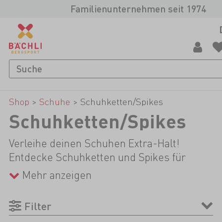
Familienunternehmen seit 1974
Shop
>
Schuhe
>
Schuhketten/Spikes
Schuhketten/Spikes
Verleihe deinen Schuhen Extra-Halt!
Entdecke Schuhketten und Spikes für
mehr Sicherheit auf rutschigem
Mehr anzeigen
Untergrund. Ideale Begleiter für
winterliche Wanderungen.
Filter