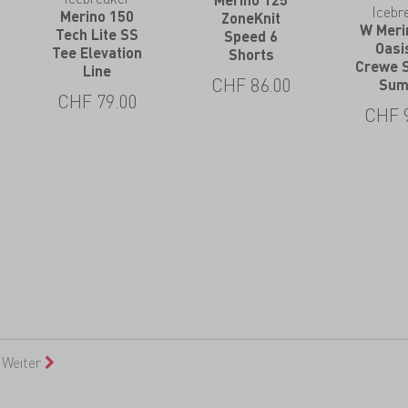
Merino 125
Icebr
Merino 150
ZoneKnit
W Meri
Tech Lite SS
Speed 6
Oasi
Tee Elevation
Shorts
Crewe 
Line
CHF
86.00
Sum
CHF
79.00
CHF
Weiter