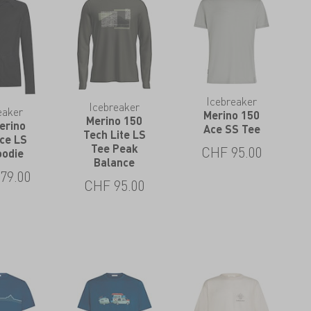
Icebreaker
Icebreaker
eaker
Merino 150
Merino 150
erino
Ace SS Tee
Tech Lite LS
Ace LS
Tee Peak
CHF
95.00
oodie
Balance
79.00
CHF
95.00