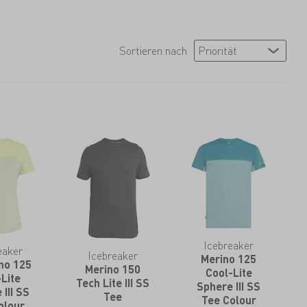
Sortieren nach
Icebreaker
eaker
Icebreaker
Merino 125
no 125
Merino 150
Cool-Lite
Lite
Tech Lite III SS
Sphere III SS
III SS
Tee
Tee Colour
olour