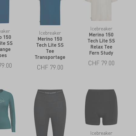
Icebreaker
eaker
Icebreaker
Merino 150
o 150
Merino 150
Tech Lite SS
ite SS
Tech Lite SS
Relax Tee
Range
Tee
Fern Study
ipes
Transportage
CHF
79.00
79.00
CHF
79.00
Icebreaker