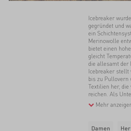
Icebreaker wurd
gegründet und wa
ein Schichtensy
Merinowolle entw
bietet einen hoh
gleicht Temperat
die allesamt der
Icebreaker stell
bis zu Pullovern
Textilien her, d
reichen. Als Unt
Nachhaltigkeit, e
Mehr anzeige
So wurde 2008 be
eingeführt, ein 
und Rückverfolgb
Damen
Her