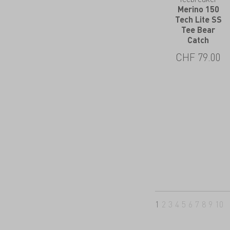
Merino 150
Tech Lite SS
Tee Bear
Catch
CHF
79.00
1
2
3
4
5
6
7
8
9
10