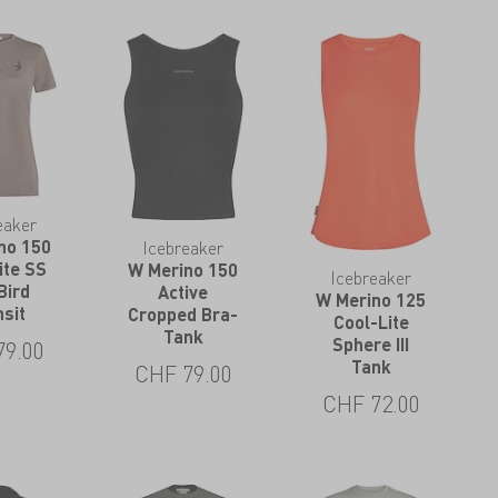
eaker
Icebreaker
no 150
ite SS
W Merino 150
Icebreaker
Bird
Active
W Merino 125
nsit
Cropped Bra-
Cool-Lite
Tank
Sphere III
79.00
Tank
CHF
79.00
CHF
72.00