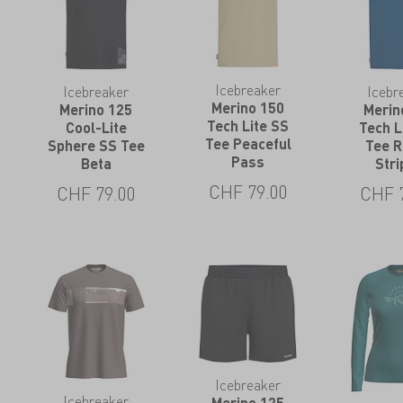
Icebreaker
Icebr
Icebreaker
Merino 150
Merin
Merino 125
Tech Lite SS
Tech L
Cool-Lite
Tee Peaceful
Tee 
Sphere SS Tee
Pass
Str
Beta
CHF
79.00
CHF
CHF
79.00
Icebreaker
Icebreaker