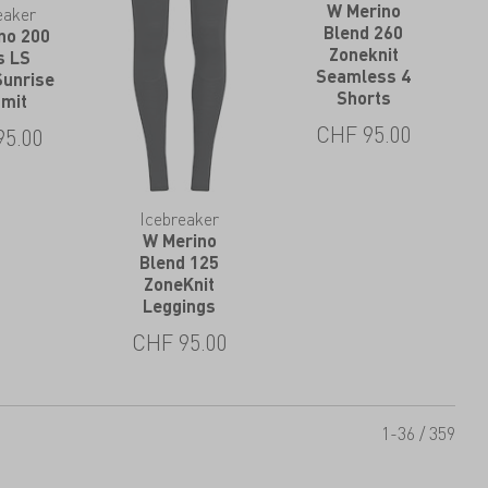
W Merino
eaker
Blend 260
no 200
Zoneknit
s LS
Seamless 4
Sunrise
Shorts
mit
CHF
95.00
95.00
Icebreaker
W Merino
Blend 125
ZoneKnit
Leggings
CHF
95.00
1-36 / 359