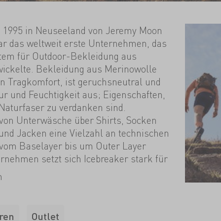
e 1995 in Neuseeland von Jeremy Moon
r das weltweit erste Unternehmen, das
stem für Outdoor-Bekleidung aus
ickelte. Bekleidung aus Merinowolle
en Tragkomfort, ist geruchsneutral und
ur und Feuchtigkeit aus; Eigenschaften,
 Naturfaser zu verdanken sind.
t von Unterwäsche über Shirts, Socken
 und Jacken eine Vielzahl an technischen
ie vom Baselayer bis um Outer Layer
ernehmen setzt sich Icebreaker stark für
thische Produktion und Tierschutz ein.
n
ispielweise der «Icebreaker Baacode»
Programm für Lieferkettentransparenz
arkeit. Jedes Icebreaker-Produkt
ren
Outlet