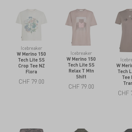
Icebreaker
Icebreaker
W Merino 150
W Merino 150
Icebr
Tech Lite SS
Tech Lite SS
W Meri
Crop Tee NZ
Relax T Mtn
Tech L
Flora
Shift
Tee 
CHF
79.00
Tra
CHF
79.00
CHF