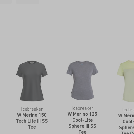
en einzigartigen Baacode auf, der es den
t, die Lieferkette des Kleidungsstücks
chaffarm zu verfolgen – Nachhaltigkeit
il.
Icebreaker
Icebreaker
Icebr
W Merino 125
W Merino 150
W Meri
Cool-Lite
Tech Lite III SS
Cool-
Sphere III SS
Tee
Sphere 
Tee
Tee C