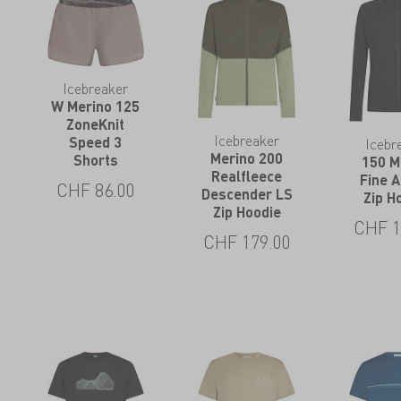
Icebreaker
W Merino 125
ZoneKnit
Icebreaker
Speed 3
Icebr
Merino 200
Shorts
150 M
Realfleece
Fine 
CHF
86.00
Descender LS
Zip H
Zip Hoodie
CHF
1
CHF
179.00