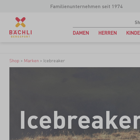
Familienunternehmen seit 1974
Sh
DAMEN
HERREN
KIND
Shop
>
Marken
>
Icebreaker
Icebreake