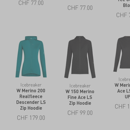
CHF
77.00
Bl
CHF
77.00
CHF
Icebr
Icebreaker
W Meri
Icebreaker
W Merino 200
Ace L
W 150 Merino
Realfleece
U
Fine Ace LS
Descender LS
Zip Hoodie
CHF
1
Zip Hoodie
CHF
99.00
CHF
179.00