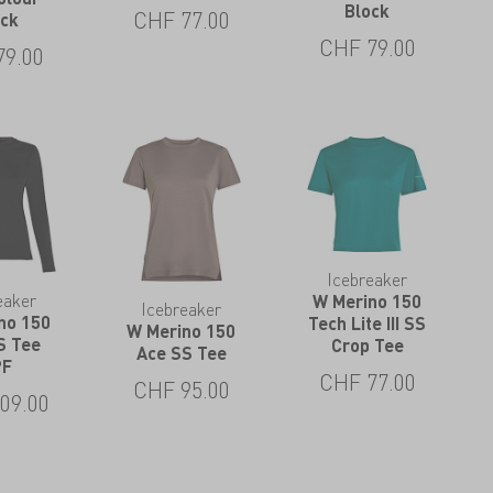
Block
CHF
77.00
ock
CHF
79.00
79.00
Icebreaker
eaker
W Merino 150
Icebreaker
no 150
Tech Lite III SS
W Merino 150
S Tee
Crop Tee
Ace SS Tee
PF
CHF
77.00
CHF
95.00
09.00