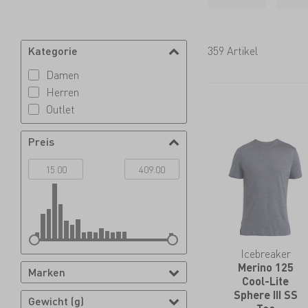
seither weist ein
Kunden ermöglich
bis zurück zur S
Kategorie
359 Artikel
bis ins letzte Deta
Damen
Herren
Outlet
Preis
Icebreaker
Merino 125
Marken
Cool-Lite
Sphere III SS
Gewicht (g)