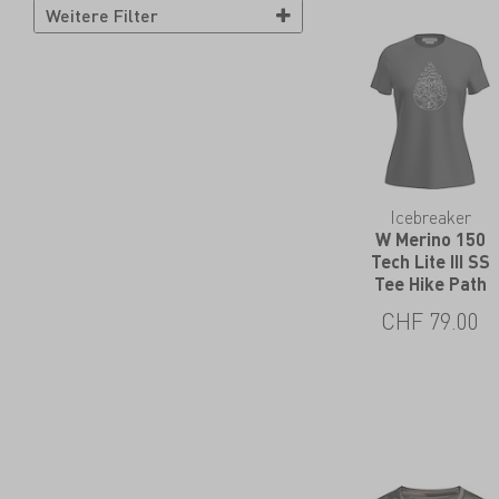
Handschuh-Grössen
Weitere Filter
6
6.5
7
7.5
8
8.5
9
9.5
10
10.5
Icebreaker
W Merino 150
Tech Lite III SS
Tee Hike Path
CHF
79.00