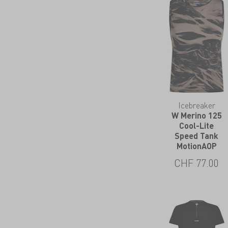
Icebreaker
W Merino 125
Cool-Lite
Speed Tank
MotionAOP
CHF
77.00