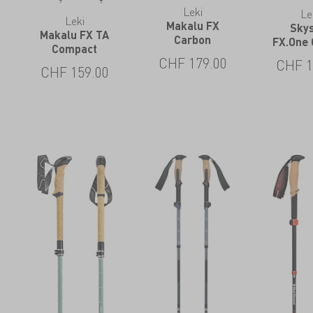
Leki
Le
Leki
Makalu FX
Sky
Makalu FX TA
Carbon
FX.One
Compact
CHF
179.00
CHF
1
CHF
159.00