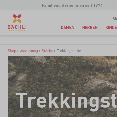
Familienunternehmen seit 1974
Sh
DAMEN
HERREN
KIND
Shop
>
Ausrüstung
>
Stöcke
>
Trekkingstöcke
Trekkings