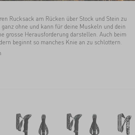
ren Rucksack am Rücken über Stock und Stein zu
t ganz ohne und kann für deine Muskeln und dein
ne grosse Herausforderung darstellen. Auch beim
ern beginnt so manches Knie an zu schlottern.
elfen dir, dein Gleichgewicht zu halten und können
n
lich entlasten. Wenn du sie gerade nicht brauchst,
tstöcke dank ihrem kleinen Packmass ganz einfach
end Teleskopstöcke an vielen Rucksäcken aussen
önnen.