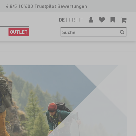
4.8/5 10'600 Trustpilot Bewertungen
|
FR
|
IT
DE
OUTLET