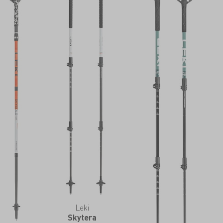
Leki
Skytera