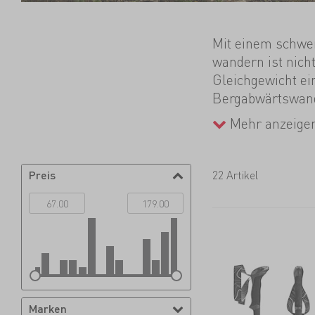
Mit einem schwe
wandern ist nich
Gleichgewicht ei
Bergabwärtswand
Trekkingstöcke h
Mehr anzeige
deine Knie zusätz
verstaust du Fal
im Gepäck, währ
Preis
22 Artikel
fixiert werden k
Marken