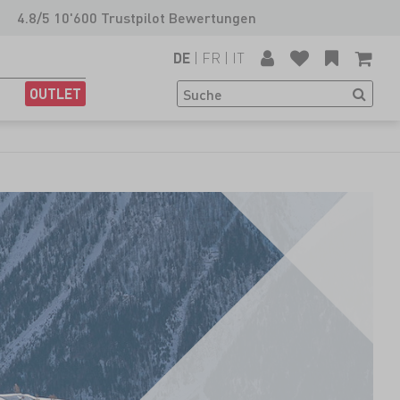
4.8/5 10'600 Trustpilot Bewertungen
|
FR
|
IT
DE
OUTLET