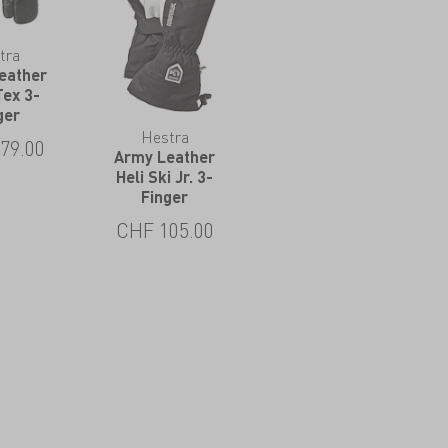
tra
eather
Tex 3-
ger
Hestra
79.00
Army Leather
Heli Ski Jr. 3-
Finger
CHF
105.00