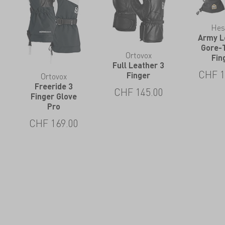
Hes
Army L
Gore-
Ortovox
Fin
Full Leather 3
CHF
1
Finger
Ortovox
Freeride 3
CHF
145.00
Finger Glove
Pro
CHF
169.00