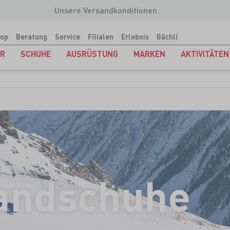
Unsere Versandkonditionen
op
Beratung
Service
Filialen
Erlebnis
Bächli
ER
SCHUHE
AUSRÜSTUNG
MARKEN
AKTIVITÄTEN
andschuhe