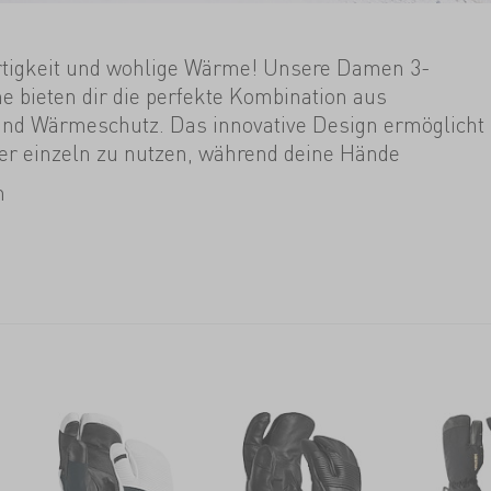
rtigkeit und wohlige Wärme! Unsere Damen 3-
 bieten dir die perfekte Kombination aus
 und Wärmeschutz. Das innovative Design ermöglicht
nger einzeln zu nutzen, während deine Hände
 gehalten werden. Ideal für Aktivitäten wie
n
neeschuhwandern oder Arbeiten im Freien. Finde
lingshandschuhe für kalte Tage in unserem