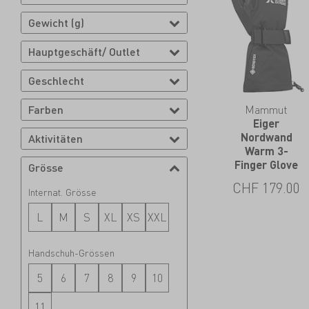
Gewicht (g)
Hauptgeschäft/ Outlet
Geschlecht
Mammut
Farben
Eiger
Nordwand
Aktivitäten
Warm 3-
Finger Glove
Grösse
CHF
179.00
Internat. Grösse
L
M
S
XL
XS
XXL
Handschuh-Grössen
5
6
7
8
9
10
11