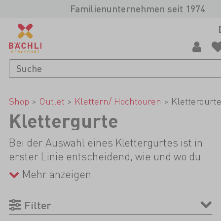
Familienunternehmen seit 1974
Shop
>
Outlet
>
Klettern/ Hochtouren
>
Klettergurt
Klettergurte
Bei der Auswahl eines Klettergurtes ist in
erster Linie entscheidend, wie und wo du
ihn einsetzen wirst. Für Sportklettern,
Mehr anzeigen
Hochtouren und Klettersteige gibt es
allerlei Allroundgurte, die durch ihren
Filter
hohen Komfort bestechen. Je schneller