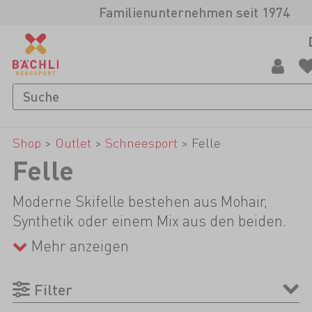
Familienunternehmen seit 1974
Shop
>
Outlet
>
Schneesport
>
Felle
Felle
Moderne Skifelle bestehen aus Mohair,
Synthetik oder einem Mix aus den beiden.
Mohair zeichnet sich dabei durch die
Mehr anzeigen
extrem guten Gleiteigenschaften aus,
während Kunstfasern das Fell langlebiger
Filter
machen. Bei der Wahl des Felles ist der Ski