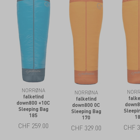
NORRØNA
NOR
NORRØNA
falketind
falke
falketind
down800 +10C
down8
down800 0C
Sleeping Bag
Sleepi
Sleeping Bag
185
1
170
CHF
259.00
CHF
3
CHF
329.00