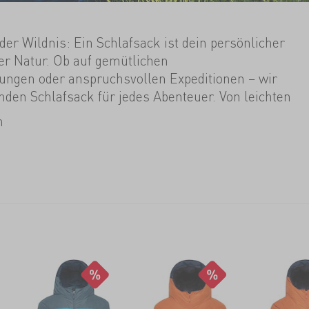
er Wildnis: Ein Schlafsack ist dein persönlicher
er Natur. Ob auf gemütlichen
ngen oder anspruchsvollen Expeditionen – wir
den Schlafsack für jedes Abenteuer. Von leichten
bis hin zu warmen Winter-Schlafsäcken findest du
n
s du brauchst.