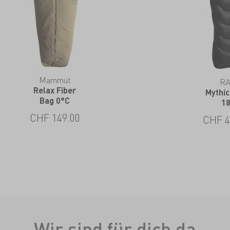
Mammut
R
Relax Fiber
Mythic
Bag 0°C
1
CHF
149.00
CHF
4
Wir sind für dich da