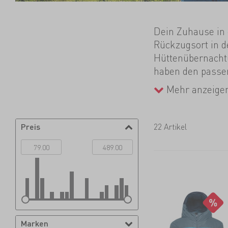
Dein Zuhause in d
Rückzugsort in d
Hüttenübernachtu
haben den passen
Sommermodellen 
Mehr anzeige
bei uns alles, wa
Preis
22 Artikel
Marken