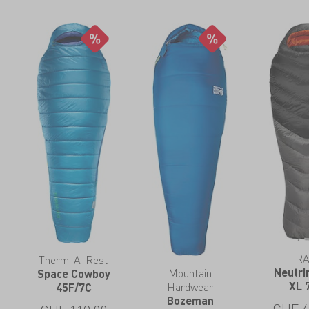
R
Therm-A-Rest
Neutri
Mountain
Space Cowboy
XL 
Hardwear
45F/7C
Bozeman
CHF
4