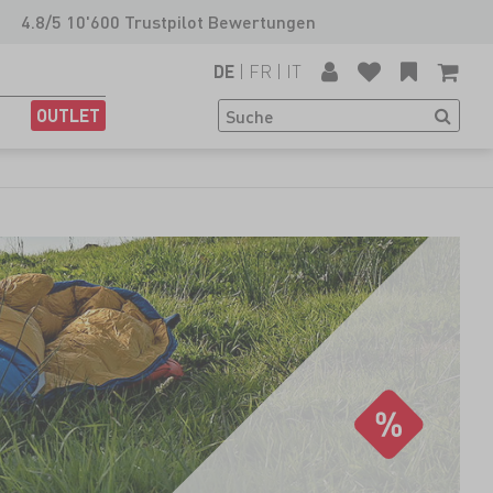
4.8/5 10'600 Trustpilot Bewertungen
|
FR
|
IT
DE
OUTLET