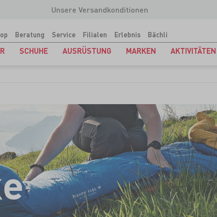
Unsere Versandkonditionen
op
Beratung
Service
Filialen
Erlebnis
Bächli
ER
SCHUHE
AUSRÜSTUNG
MARKEN
AKTIVITÄTEN
ke