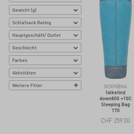
Gewicht (g)
Schlafsack Rating
Hauptgeschäft/ Outlet
Geschlecht
Farben
Aktivitäten
Weitere Filter
NORRØNA
falketind
down800 +10C
Sleeping Bag
170
CHF
259.00