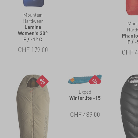
Mountain
Hardwear
Moun
Lamina
Hard
Women's 30°
Phant
F / -1° C
F / -
CHF
179.00
CHF
4
Exped
Winterlite -15
CHF
489.00