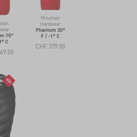
Mountain
tain
Hardwear
wear
Phantom 30°
om 15°
F / -1° C
9° C
CHF
379.00
49.00