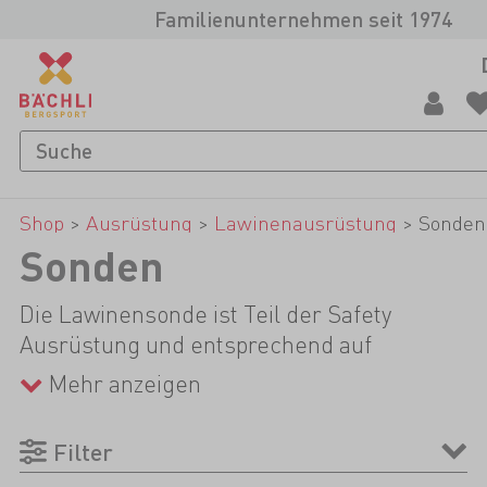
Familienunternehmen seit 1974
Shop
>
Ausrüstung
>
Lawinenausrüstung
>
Sonden
Sonden
Die Lawinensonde ist Teil der Safety
Ausrüstung und entsprechend auf
winterlichen Touren, Skitouren und
Mehr anzeigen
Schneeschuhtouren, unverzichtbar. Da sie
sich im Konzept kaum unterscheiden,
Filter
kommt es bei der Wahl deiner Sonde auf