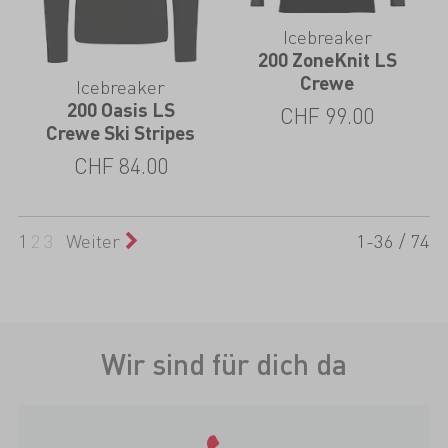
Icebreaker
200 ZoneKnit LS
Crewe
Icebreaker
200 Oasis LS
CHF
99.00
Crewe Ski Stripes
CHF
84.00
1
2
3
Weiter
1-36 / 74
Wir sind für dich da