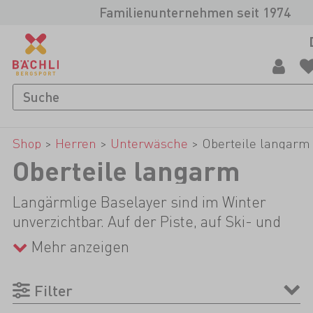
Familienunternehmen seit 1974
Shop
>
Herren
>
Unterwäsche
>
Oberteile langarm
Oberteile langarm
Langärmlige Baselayer sind im Winter
unverzichtbar. Auf der Piste, auf Ski- und
Schneeschuhtouren oder auch beim
Mehr anzeigen
Winterwandern und Eisklettern sorgt der
Baselayer dafür, dass du angenehm warm
Filter
hast, trocknet aber auch schnell wieder,