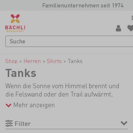
Familienunternehmen seit 1974
Shop
>
Herren
>
Shirts
>
Tanks
Tanks
Wenn die Sonne vom Himmel brennt und
die Felswand oder den Trail aufwärmt,
reicht dir meist ein leichtes Tanktop und
Mehr anzeigen
das Shirt kann zuhause bleiben. Hier haben
deinen Arme maximale Bewegungsfreiheit
Filter
für komplexe Kletterrouten und falls du