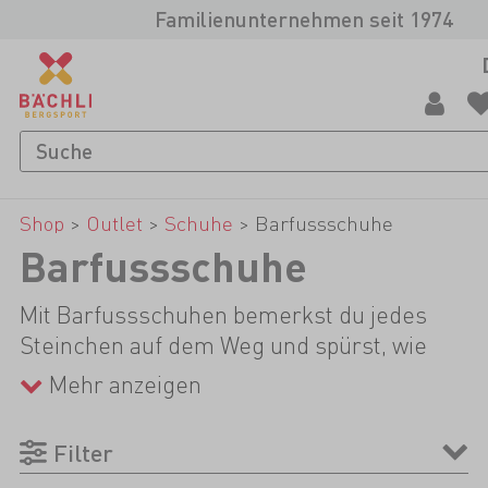
Familienunternehmen seit 1974
Shop
>
Outlet
>
Schuhe
>
Barfussschuhe
Barfussschuhe
Mit Barfussschuhen bemerkst du jedes
Steinchen auf dem Weg und spürst, wie
weich Waldboden und wie hart Asphalt sich
Mehr anzeigen
anfühlt. Mit jedem Schritt müssen die
Muskeln in deinem Fuss arbeiten und
Filter
ausbalancieren und werden entsprechend