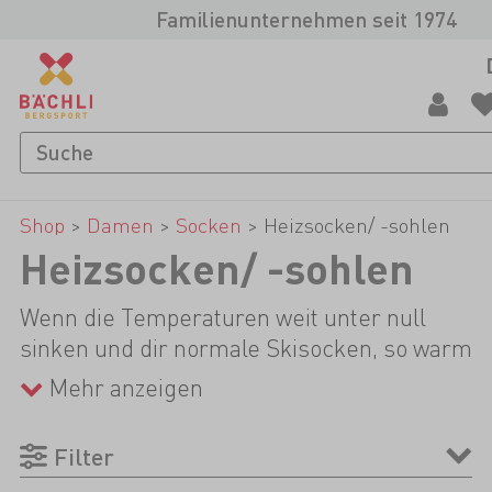
Familienunternehmen seit 1974
Shop
>
Damen
>
Socken
>
Heizsocken/ -sohlen
Heizsocken/ -sohlen
Wenn die Temperaturen weit unter null
sinken und dir normale Skisocken, so warm
und kuschlig sie auch sind, nicht mehr
Mehr anzeigen
ausreichen, sind Heizsocken helfend zur
Stelle: Ihre Akkus lassen sich ganz einfach
Filter
per Druckknöpfe fixieren und schon hast du