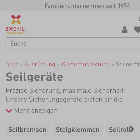
Familienunternehmen seit 1974
Shop
>
Ausrüstung
>
Kletterausrüstung
>
Seilgerä
Seilgeräte
Präzise Sicherung, maximale Sicherheit:
Unsere Sicherungsgeräte bieten dir die
perfekte Kontrolle über das Seil. Dank
Mehr anzeigen
innovativer Technologien und hochwertiger
Materialien kannst du dich voll und ganz auf
Seilbremsen
Steigklemmen
Seilrollen
dein Klettererlebnis konzentrieren.