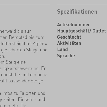
Spezifikationen
Artikelnummer
nerwald bis zur
Hauptgeschäft/ Outlet
rten Bergpfad bis zum
Geschlecht
lettersteigatlas Alpen«
Aktivitäten
e gesicherten Steige und
Land
en.
Sprache
dem Steig eine
erigkeitsbewertung. Er
erungshilfe und einfache
wahl passender Steige
 Infos zu Talorten und
szeiten, Einkehr- und
lem mehr. Der