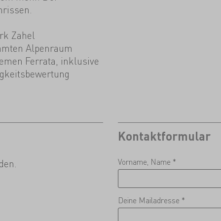
mrissen.
rk Zahel
samten Alpenraum
remen Ferrata, inklusive
igkeitsbewertung
Kontaktformular
Vorname, Name *
den.
Deine Mailadresse *