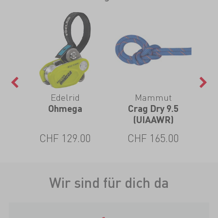
nd
Edelrid
Mammut
B
rid
Ohmega
Crag Dry 9.5
(UIAAWR)
CHF 129.00
CHF 165.00
Wir sind für dich da