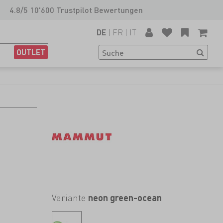
4.8/5 10'600 Trustpilot Bewertungen
|
FR
|
IT
DE
OUTLET
Variante
neon green-ocean