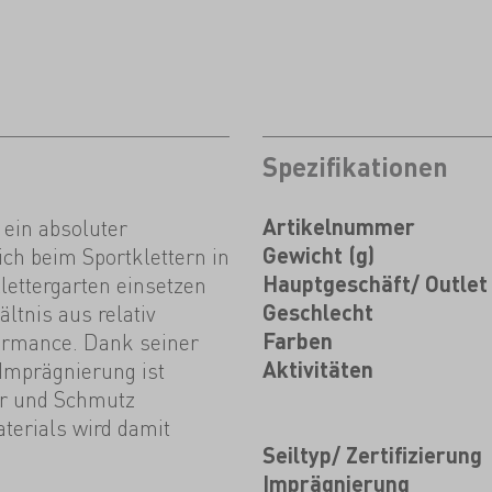
Spezifikationen
 ein absoluter
Artikelnummer
ich beim Sportklettern in
Gewicht (g)
lettergarten einsetzen
Hauptgeschäft/ Outlet
ltnis aus relativ
Geschlecht
ormance. Dank seiner
Farben
Imprägnierung ist
Aktivitäten
er und Schmutz
aterials wird damit
Seiltyp/ Zertifizierung
Imprägnierung