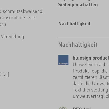
Seileigenschaften
d schmutzabweisend,
erabsorptionstests
ern
Nachhaltigkeit
-Veredelung
Nachhaltigkeit
bluesign produc
Umweltverträglich
Produkt resp. die
0 kg)
zertifizieren läs
darin die Umwelt
Textilherstellung
umweltverträglich