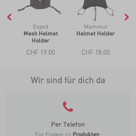
Exped
Mammut
fe
Mesh Helmet
Helmet Holder
H
o
Holder
CHF 19.00
CHF 18.00
Wir sind für dich da
Per Telefon
Für Fragen zu
:
Produkten