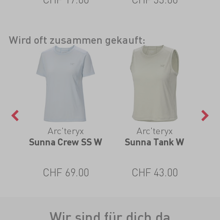
Wird oft zusammen gekauft:
Arc'teryx
Arc'teryx
rief
Sunna Crew SS W
Sunna Tank W
Jus
CHF 69.00
CHF 43.00
Wir sind für dich da