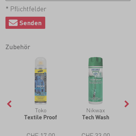
* Pflichtfelder
Zubehör
Toko
Nikwax
 Pro
Textile Proof
Tech Wash
TX.
CHF 17.00
CHF 33.00