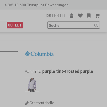
4.8/5 10'600 Trustpilot Bewertungen
|
FR
|
IT
DE
OUTLET
Variante
purple tint-frosted purple
Grössentabelle