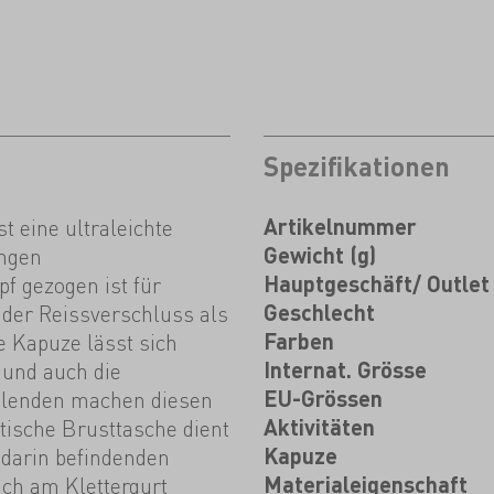
Spezifikationen
 eine ultraleichte
Artikelnummer
angen
Gewicht (g)
f gezogen ist für
Hauptgeschäft/ Outlet
der Reissverschluss als
Geschlecht
e Kapuze lässt sich
Farben
 und auch die
Internat. Grösse
elenden machen diesen
EU-Grössen
ktische Brusttasche dient
Aktivitäten
 darin befindenden
Kapuze
ach am Klettergurt
Materialeigenschaft