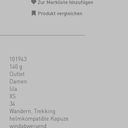
101943
140 g
Outlet
Damen
lila
XS
34
Wandern, Trekking
helmkompatible Kapuze
windabweisend