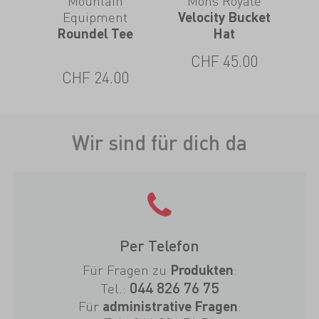
Mountain
Mons Royale
Equipment
er
Velocity Bucket
E
Roundel Tee
Hat
CHF 45.00
CHF 24.00
Wir sind für dich da
Per Telefon
Für Fragen zu
:
Produkten
044 826 76 75
Tel.:
Für
:
administrative Fragen