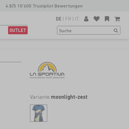
4.8/5 10'600 Trustpilot Bewertungen
|
FR
|
IT
DE
OUTLET
Variante
moonlight-zest