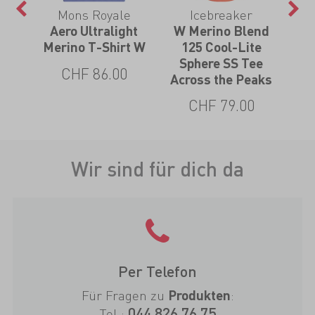
Mons Royale
Icebreaker
nie
Aero Ultralight
W Merino Blend
3
Merino T-Shirt W
125 Cool-Lite
Sphere SS Tee
CHF 86.00
Across the Peaks
CHF 79.00
Wir sind für dich da
Per Telefon
Für Fragen zu
:
Produkten
044 826 76 75
Tel.: