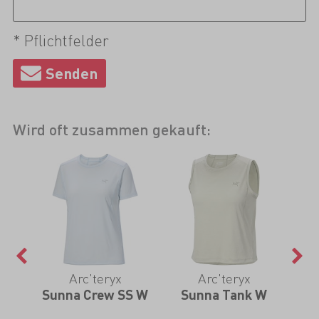
* Pflichtfelder
Wird oft zusammen gekauft:
nd
Arc'teryx
Arc'teryx
nts
Sunna Crew SS W
Sunna Tank W
Aeq