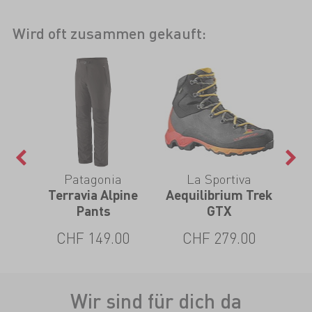
Wird oft zusammen gekauft:
Patagonia
La Sportiva
ne
Terravia Alpine
Aequilibrium Trek
G
Pants
GTX
0
CHF 149.00
CHF 279.00
Wir sind für dich da