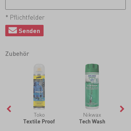
* Pflichtfelder
Zubehör
Toko
Nikwax
 Pro
Textile Proof
Tech Wash
TX.