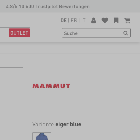
4.8/5 10'600 Trustpilot Bewertungen
|
FR
|
IT
DE
OUTLET
Variante
eiger blue