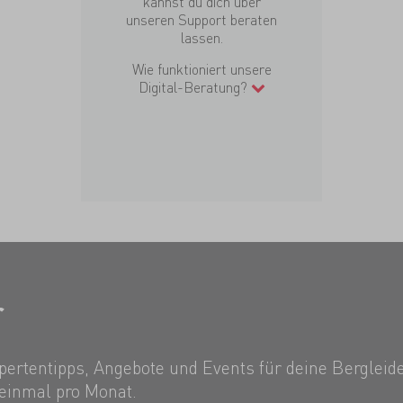
kannst du dich über
unseren Support beraten
lassen.
Wie funktioniert unsere
Digital-Beratung?
r
ertentipps, Angebote und Events für deine Bergleide
einmal pro Monat.