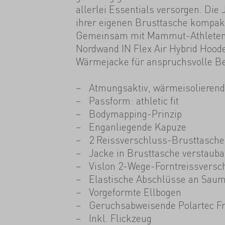
allerlei Essentials versorgen. Die 
ihrer eigenen Brusttasche kompakt
Gemeinsam mit Mammut-Athleten en
Nordwand IN Flex Air Hybrid Hoode
Wärmejacke für anspruchsvolle Be
Atmungsaktiv, wärmeisolierend
Passform: athletic fit
Bodymapping-Prinzip
Enganliegende Kapuze
2 Reissverschluss-Brusttasch
Jacke in Brusttasche verstauba
Vislon 2-Wege-Forntreissversc
Elastische Abschlüsse an Sau
Vorgeformte Ellbogen
Geruchsabweisende Polartec F
Inkl. Flickzeug