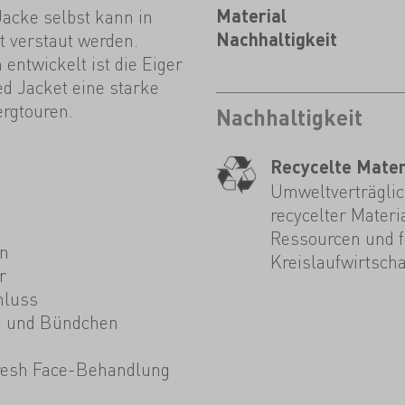
Jacke selbst kann in
Material
 verstaut werden.
Nachhaltigkeit
twickelt ist die Eiger
d Jacket eine starke
rgtouren.
Nachhaltigkeit
Recycelte Mater
Umweltverträglich
recycelter Materi
Ressourcen und fö
en
Kreislaufwirtscha
r
hluss
m und Bündchen
resh Face-Behandlung