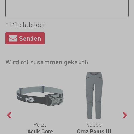
* Pflichtfelder
Wird oft zusammen gekauft:
Petzl
Vaude
irt
Actik Core
Croz Pants III