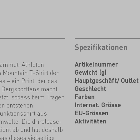
Spezifikationen
Mammut-Athleten
Artikelnummer
es Mountain T-Shirt der
Gewicht (g)
 – ein Print, der das
Hauptgeschäft/ Outlet
 Bergsportfans macht.
Geschlecht
etzt, sodass beim Tragen
Farben
en entstehen.
Internat. Grösse
Funktionsshirt aus
EU-Grössen
wolle. Die drirelease-
Aktivitäten
izient ab und hat deshalb
as dieses vielseitige