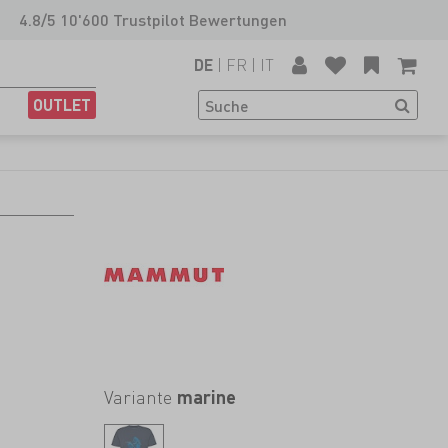
4.8/5 10'600 Trustpilot Bewertungen
|
FR
|
IT
DE
OUTLET
Variante
marine