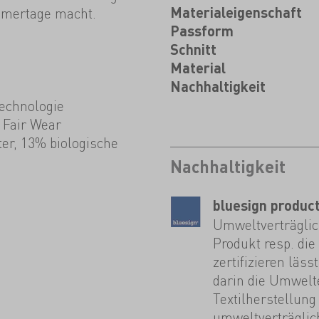
ommertage macht.
Materialeigenschaft
Passform
Schnitt
Material
Nachhaltigkeit
echnologie
, Fair Wear
ter, 13% biologische
Nachhaltigkeit
bluesign produc
Umweltverträglich
Produkt resp. die
zertifizieren läs
darin die Umwelt
Textilherstellung
umweltverträglich