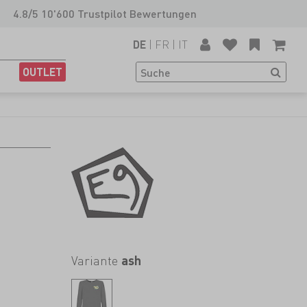
4.8/5 10'600 Trustpilot Bewertungen
|
FR
|
IT
DE
OUTLET
Variante
ash