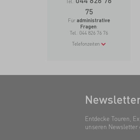
044 826 76
Tel.:
75
Für
administrative
:
Fragen
Tel.:
044 826 76 76
Telefonzeiten
Newslette
Entdecke Touren, Exp
unseren Newsletter 