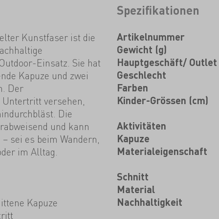
Spezifikationen
elter Kunstfaser ist die
Artikelnummer
achhaltige
Gewicht (g)
 Outdoor-Einsatz. Sie hat
Hauptgeschäft/ Outlet
zende Kapuze und zwei
Geschlecht
n. Der
Farben
 Untertritt versehen,
Kinder-Grössen (cm)
indurchbläst. Die
serabweisend und kann
Aktivitäten
 – sei es beim Wandern,
Kapuze
der im Alltag.
Materialeigenschaft
Schnitt
Material
nittene Kapuze
Nachhaltigkeit
ritt