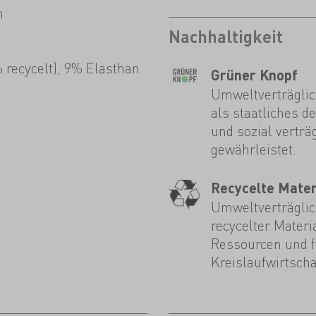
n
Nachhaltigkeit
 recycelt), 9% Elasthan
Grüner Knopf
Umweltverträglic
als staatliches d
und sozial verträ
gewährleistet.
Recycelte Mater
Umweltverträglich
recycelter Materi
Ressourcen und fö
Kreislaufwirtscha