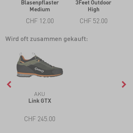
e
Blasenpflaster
3Feet Outdoor
3Fe
Medium
High
CHF 12.00
CHF 52.00
Wird oft zusammen gekauft:
AKU
Link GTX
CHF 245.00