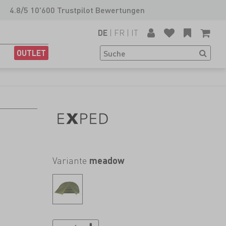
4.8/5 10'600 Trustpilot Bewertungen
|
FR
|
IT
DE
OUTLET
Variante
meadow