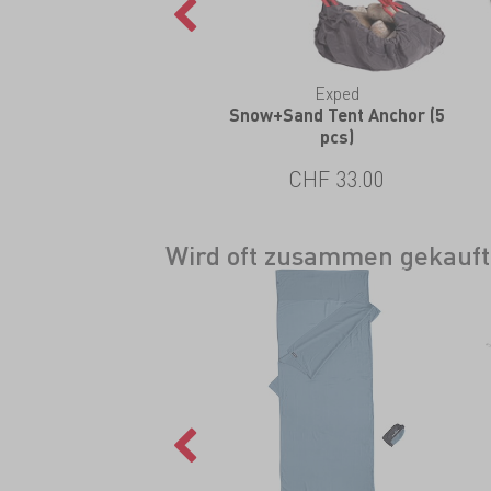
Gear Aid
Exped
Seamsure
Snow+Sand Tent Anchor (5
pcs)
CHF 11.00
CHF 33.00
Wird oft zusammen gekauft