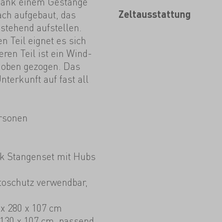
 dank einem Gestänge
ach aufgebaut, das
Zeltausstattung
istehend aufstellen.
 Teil eignet es sich
ren Teil ist ein Wind-
 oben gezogen. Das
Unterkunft auf fast all
ersonen
nk Stangenset mit Hubs
itoschutz verwendbar,
x 280 x 107 cm
 130 x 107 cm, passend