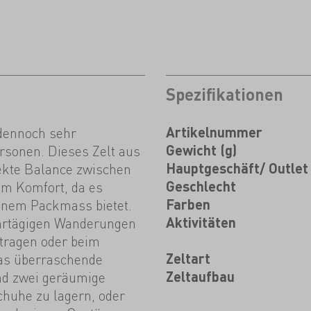
Spezifikationen
 dennoch sehr
Artikelnummer
rsonen. Dieses Zelt aus
Gewicht (g)
rfekte Balance zwischen
Hauptgeschäft/ Outlet
m Komfort, da es
Geschlecht
einem Packmass bietet.
Farben
hrtägigen Wanderungen
Aktivitäten
tragen oder beim
as überraschende
Zeltart
d zwei geräumige
Zeltaufbau
huhe zu lagern, oder