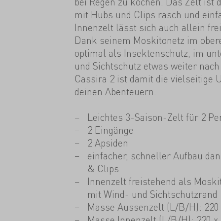
bei Regen zu kochen. Das Zelt ist
mit Hubs und Clips rasch und einf
Innenzelt lässt sich auch allein fre
Dank seinem Moskitonetz im oberen
optimal als Insektenschutz, im unte
und Sichtschutz etwas weiter nach
Cassira 2 ist damit die vielseitige 
deinen Abenteuern.
Leichtes 3-Saison-Zelt für 2 P
2 Eingänge
2 Apsiden
einfacher, schneller Aufbau da
& Clips
Innenzelt freistehend als Mosk
mit Wind- und Sichtschutzrand
Masse Aussenzelt (L/B/H): 220 
Masse Innenzelt (L/B/H): 220 x