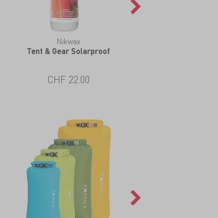
Nikwax
MSR
Tent & Gear Solarproof
Groundhog Stake Kit (
CHF 22.00
CHF 24.00