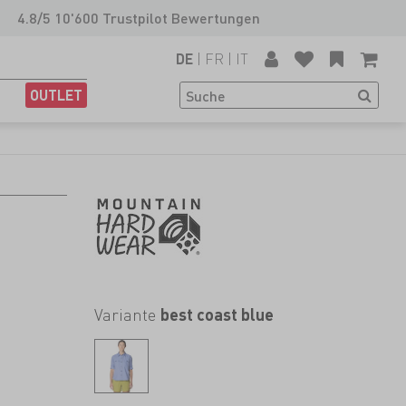
4.8/5 10'600 Trustpilot Bewertungen
|
FR
|
IT
DE
OUTLET
Variante
best coast blue