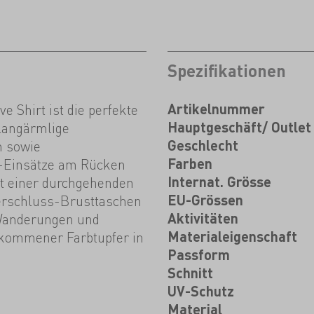
Spezifikationen
e Shirt ist die perfekte
Artikelnummer
langärmlige
Hauptgeschäft/ Outlet
n sowie
Geschlecht
-Einsätze am Rücken
Farben
Mit einer durchgehenden
Internat. Grösse
erschluss-Brusttaschen
EU-Grössen
Wanderungen und
Aktivitäten
llkommener Farbtupfer in
Materialeigenschaft
Passform
Schnitt
UV-Schutz
Material