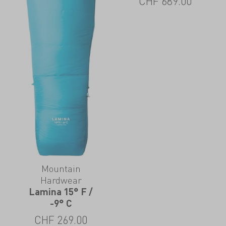
CHF
689.00
Mountain
Hardwear
Lamina 15° F /
-9° C
CHF
269.00