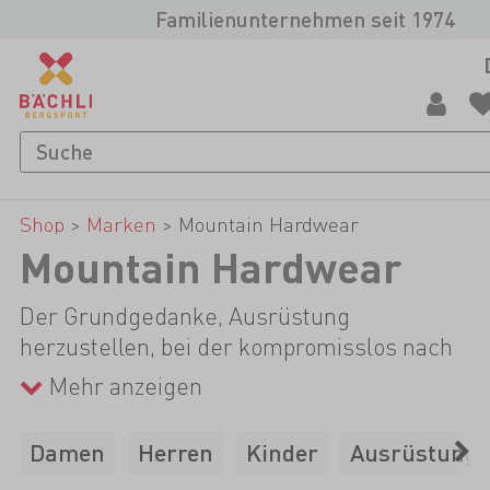
Familienunternehmen seit 1974
Shop
>
Marken
>
Mountain Hardwear
Mountain Hardwear
Der Grundgedanke, Ausrüstung
herzustellen, bei der kompromisslos nach
Funktionalität gesucht wird, welche die
Mehr anzeigen
Performance unterstützt und verbessert,
prägt die Produkte von Mountain Hardwear
Damen
Herren
Kinder
Ausrüstung
seit den Anfängen. Diese gehen auf 1993