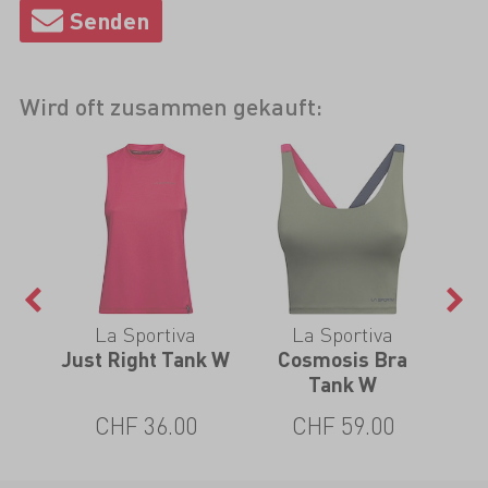
Wird oft zusammen gekauft:
La Sportiva
La Sportiva
B
ht W
Just Right Tank W
Cosmosis Bra
Te
Tank W
CHF 36.00
CHF 59.00