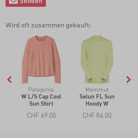
Wird oft zusammen gekauft:
Patagonia
Mammut
W L/S Cap Cool
Selun FL Sun
So
Sun Shirt
Hoody W
CHF 69.00
CHF 86.00