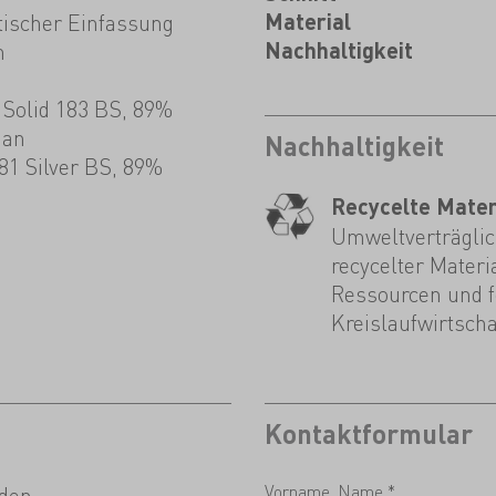
tischer Einfassung
Material
n
Nachhaltigkeit
 Solid 183 BS, 89%
han
Nachhaltigkeit
181 Silver BS, 89%
Recycelte Mater
Umweltverträglich
recycelter Materi
Ressourcen und fö
Kreislaufwirtscha
Kontaktformular
Vorname, Name *
den.