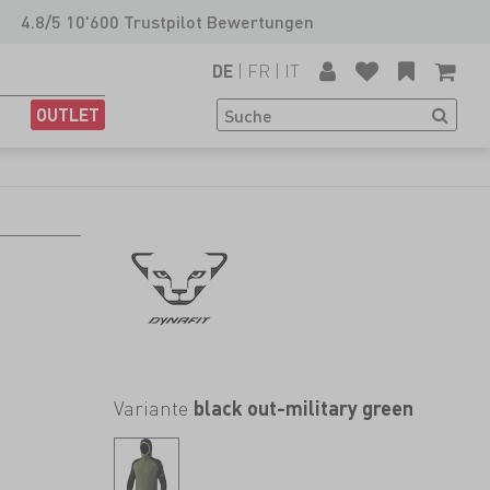
4.8/5 10'600 Trustpilot Bewertungen
|
FR
|
IT
DE
OUTLET
Variante
black out-military green