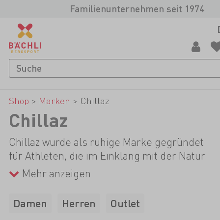
Familienunternehmen seit 1974
Shop
>
Marken
>
Chillaz
Chillaz
Chillaz wurde als ruhige Marke gegründet
für Athleten, die im Einklang mit der Natur
ihren Sport ausüben, ohne sich selbst in
Mehr anzeigen
den Vordergrund zu stellen. Dabei stehen
die intelligente Stoffauswahl sowie neue
Damen
Herren
Outlet
Schnitttechniken im Vordergrund und