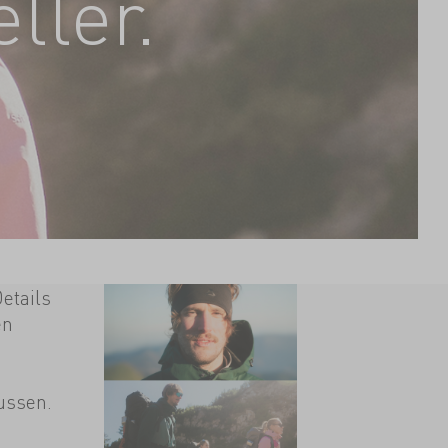
ller.
etails
en
ussen.