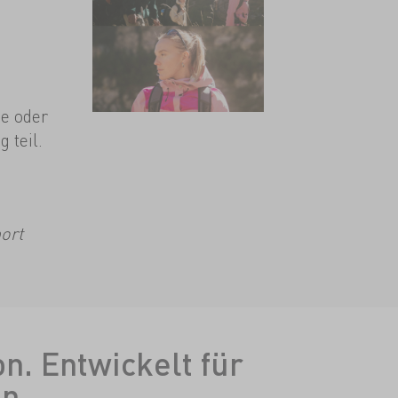
ne oder
 teil.
ort
n. Entwickelt für
n.