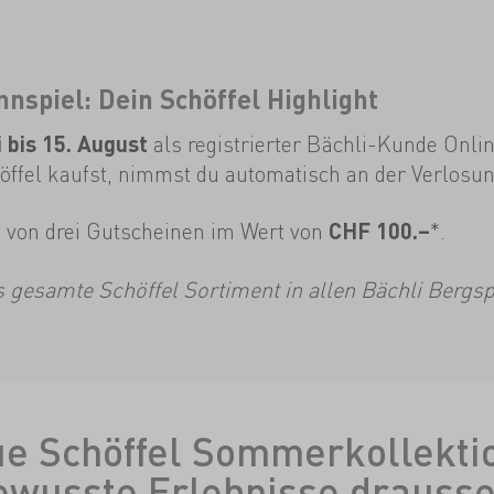
spiel: Dein Schöffel Highlight
als registrierter Bächli-Kunde Onli
i bis 15. August
höffel kaufst, nimmst du automatisch an der Verlosung
n von drei Gutscheinen im Wert von
*.
CHF 100.–
as gesamte Schöffel Sortiment in allen Bächli Bergsp
e Schöffel Sommerkollektio
ewusste Erlebnisse drausse