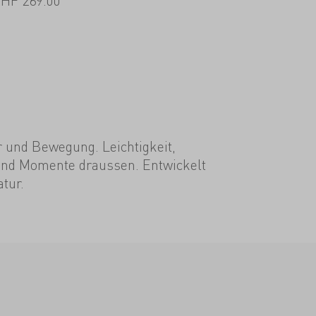
CHF
269.00
 und Bewegung. Leichtigkeit,
n und Momente draussen. Entwickelt
tur.