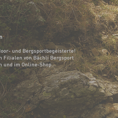
n
oor- und Bergsportbegeisterte!
n Filialen von Bächli Bergsport
ch und im Online-Shop.